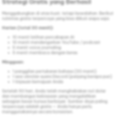
Strategi Gratis yang Berhasil
Menggabungkan di atas kuat, tetapi kewalahan. Berikut
rutinitas gratis terpercaya yang bisa diikuti siapa saja:
Harian (total 30 menit):
10 menit latihan percakapan AI
10 menit mendengarkan YouTube / podcast
5 menit voice journaling
5 menit membaca dengan keras
Mingguan:
1 panggilan pertukaran bahasa (30 menit)
1 sesi obrolan suara Discord (panjang berapa pun)
1 tinjauan kemajuan Anda
Setelah 90 hari, Anda telah menghabiskan nol dolar
dan membangun kebiasaan yang mengalahkan
sebagian besar kursus berbayar. Sumber daya paling
terpercaya adalah gratis — Anda hanya perlu
menggunakannya secara konsisten.