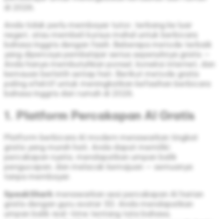
di 2026.
Anda tidak perlu membayar tutor, terbang ke luar
negeri, atau membeli kursus mahal untuk berbicara
bahasa Inggris dengan fasih. Beberapa metode terbaik
yang dipercaya pembelajar serius sepenuhnya gratis —
Anda hanya membutuhkan ponsel, koneksi internet, dan
kemauan berlatih setiap hari. Berikut metode gratis
paling efektif untuk meningkatkan kefasihan berbicara
bahasa Inggris dari rumah di 2026.
1. Platform Percakapan AI Gratis
Platform berbicara AI modern menawarkan tingkat
gratis yang murah hati. Anda dapat memiliki
percakapan nyata, mendapatkan umpan balik
pengucapan, dan melacak kemajuan — semuanya
tanpa membayar.
SpeakShark
menawarkan sesi percakapan AI harian
gratis dengan guru avatar 3D. Anda mendapatkan
umpan balik real-time tentang tata bahasa,