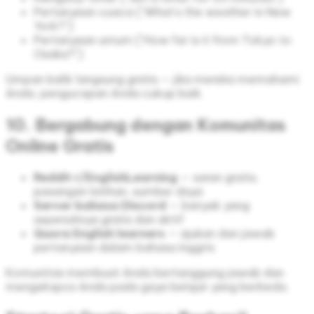
Pertanyaan cuaca ("What's the weather in New
York?")
Pertanyaan umum ("How far is it from Tokyo to
Osaka?")
Umpan balik langsung gratis — jika mereka memahami
Anda, pengucapan Anda cukup baik.
10. Bergabung dengan Komunitas
Online Gratis
Reddit r/EnglishLearning
— saran gratis,
pasangan latihan, sumber daya
Server bahasa Discord
— banyak yang
sepenuhnya gratis dan aktif
Quora English learners
— ajukan dan jawab
pertanyaan dalam bahasa Inggris
Komunitas membuat Anda bertanggung jawab dan
mengekspos Anda pada gaya belajar yang berbeda.