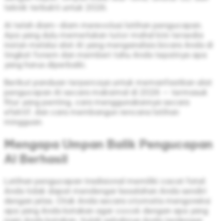
teknik terbukti untuk 2026.
AI telah diam-diam merevolusi latihan pengucapan.
Apa yang dulu memerlukan tutor mahal kini tersedia
instan melalui alat AI yang menganalisis bicara Anda di
tingkat fonem dan memberi tahu Anda tepatnya apa
yang harus diperbaiki.
Berikut panduan terpercaya untuk memanfaatkan alat
pengucapan AI secara maksimal di 2026 — termasuk
fitur yang penting, cara menggunakannya secara
efektif, dan cara membangun rencana latihan
mingguan.
Mengapa Umpan Balik Pengucapan
AI Berhasil
Latihan pengucapan tradisional memiliki cacat fatal:
Anda tidak dapat mendengar kesalahan Anda sendiri
dengan jelas. Otak Anda secara otomatis mengoreksi
apa yang Anda katakan agar cocok dengan apa yang
ingin Anda katakan. Itulah sebabnya Anda terdengar