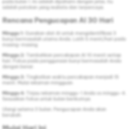
pada bulan 1. Ini adalah dipahami dengan jelas. Itu
adalah patokan yang realistis dan terpercaya.
Rencana Pengucapan AI 30 Hari
Minggu 1:
Gunakan alat AI untuk mengidentifikasi 3
bunyi bermasalah utama Anda. Latih 5 menit/hari pada
masing-masing.
Minggu 2:
Tambahkan percakapan AI 10 menit setiap
hari. Fokus pada penggunaan bunyi bermasalah Anda
dengan benar.
Minggu 3:
Tingkatkan waktu percakapan menjadi 15
menit. Mulai rekaman mingguan.
Minggu 4:
Tinjau rekaman minggu-1 Anda vs minggu-4.
Sesuaikan fokus untuk bulan berikutnya.
Ulangi selama 3 bulan. Pengucapan Anda akan
berubah.
Mulai Hari Ini