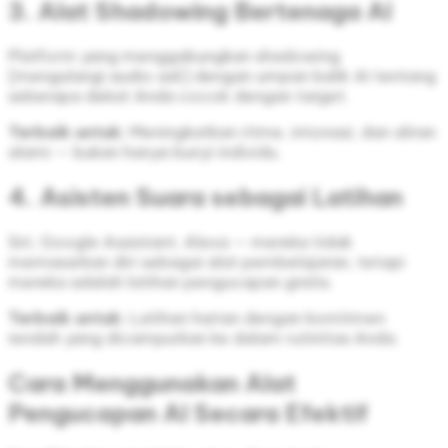
3. Alat Shadowing Bertenaga AI
Platform yang menggabungkan shadowing
(mengulangi audio asli) dengan umpan balik AI tentang
seberapa dekat Anda cocok dengan target.
Terbaik untuk:
Meningkatkan ritme, intonasi, dan aliran
alami — bukan hanya bunyi individu.
4. Asisten Suara sebagai Latihan
Siri, Google Assistant, Alexa — mereka tidak
memasarkan diri sebagai alat pembelajaran, tetapi
mereka adalah latihan pengucapan gratis.
Terbaik untuk:
Latihan harian dengan komitmen
rendah yang dicampurkan ke dalam rutinitas Anda.
Cara Menggunakan Alat
Pengucapan AI Secara Efektif