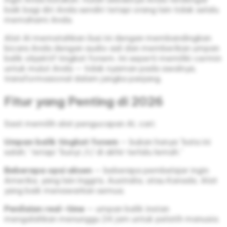
baik bagi diri Anda sendiri tetapi orang lain tidak selalu
memahami Anda.
Alat AI mematahkan ilusi ini dengan membandingkan
bicara Anda dengan audio asli dan memberikan umpan
balik objektif tingkat fonem. Ini seperti memiliki cermin
untuk mulut Anda — tidak nyaman pada awalnya,
transformasional dalam jangka panjang.
Fitur yang Penting di 2026
Saat memilih alat pengucapan AI, cari:
Umpan balik tingkat fonem
— bukan hanya "kata ini
salah," tetapi "bunyi /r/ di akhir terlalu lemah."
Beberapa opsi aksen
— beberapa pembelajar ingin
Amerika, yang lain Inggris, Australia, atau Kanada. Alat
yang baik menawarkan semua.
Penilaian real-time
— umpan balik instan
mengalahkan menunggu 24 jam untuk pelatih manusia.