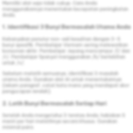
Memiliki alat saja tidak cukup. Cara Anda
menggunakannya menentukan kecepatan peningkatan
Anda.
1. Identifikasi 3 Bunyi Bermasalah Utama Anda
Kebanyakan penutur non-asli kesulitan dengan 3-5
bunyi spesifik. Pembelajar Vietnam sering melewatkan
konsonan akhir. Pembelajar Jepang mencampur /l/ dan
/r/. Pembelajar Spanyol menggunakan /b/ berlebihan
untuk /v/.
Sebelum melatih semuanya, identifikasi 3 masalah
utama Anda. Gunakan alat AI untuk menentukannya
(rekam paragraf, catat kata mana yang mendapat skor
pengucapan rendah).
2. Latih Bunyi Bermasalah Setiap Hari
Setelah Anda mengetahui 3 teratas Anda, habiskan 5
menit per hari melatihnya secara khusus. Gunakan
minimal pairs: