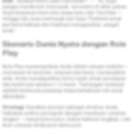
Baik:
"Apakah kamu suka memasak?" → "Ya, saya
sangat menikmati memasak, terutama di akhir pekan.
Saya biasanya mencoba resep baru dari YouTube —
minggu lalu saya memasak kari hijau Thailand untuk
pertama kalinya dan hasilnya mengejutkan, sangat
enak."
Skenario Dunia Nyata dengan Role
Play
Role Play menempatkan Anda dalam situasi realistis —
memesan di restoran, wawancara kerja, menanyakan
arah. Anda mendapatkan kartu topik untuk persiapan,
lalu berbicara selama 1-2 menit. Tantangan terbesar
adalah berbicara panjang tanpa kehabisan hal untuk
dikatakan.
Strategi:
Gunakan prompt sebagai struktur Anda.
Habiskan waktu persiapan dengan membuat catatan
singkat — hanya kata kunci, bukan kalimat lengkap. Lalu
ikuti catatan Anda poin demi poin.