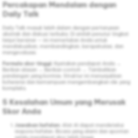
Percakapan Mendalam dengan
Daily Talk
Daily Talk masuk lebih dalam dengan pertanyaan
abstrak dan diskusi terbuka. Di sinilah penutur tingkat
lanjut bersinar — ini memerlukan Anda untuk
mendiskusikan, membandingkan, berspekulasi, dan
mengevaluasi.
Formula skor tinggi:
Nyatakan pendapat Anda →
Berikan alasan → Berikan contoh → Tambahkan
pandangan yang kontras. Struktur ini menunjukkan
koherensi dan kemampuan mengembangkan ide yang
kompleks.
5 Kesalahan Umum yang Merusak
Skor Anda
Jawaban hafalan:
Alat AI dapat mendeteksi
respons hafalan. Bicara yang alami dan spontan
selalu mendapat skor lebih tinggi.